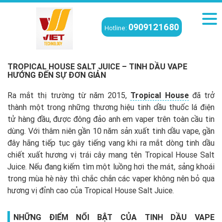
0909121680
Hotline:
Viettech
/
WiKi
/
Tropical House Salt Juice – Tinh dầu Vape hướng đến
sự đơn giản
TROPICAL HOUSE SALT JUICE – TINH DẦU VAPE
HƯỚNG ĐẾN SỰ ĐƠN GIẢN
Ra mắt thị trường từ năm 2015,
Tropical House
đã trở
thành một trong những thương hiệu tinh dầu thuốc lá điện
tử hàng đầu, được đông đảo anh em vaper trên toàn cầu tin
dùng. Với thâm niên gần 10 năm sản xuất tinh dầu vape, gần
đây hãng tiếp tục gây tiếng vang khi ra mắt dòng tinh dầu
chiết xuất hương vị trái cây mang tên Tropical House Salt
Juice. Nếu đang kiếm tìm một luồng hơi the mát, sảng khoái
trong mùa hè này thì chắc chắn các vaper không nên bỏ qua
hương vị đỉnh cao của Tropical House Salt Juice.
NHỮNG ĐIỂM NỔI BẬT CỦA TINH DẦU VAPE