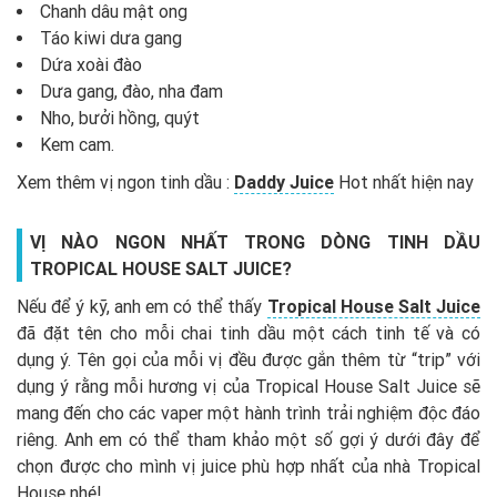
Chanh dâu mật ong
Táo kiwi dưa gang
Dứa xoài đào
Dưa gang, đào, nha đam
Nho, bưởi hồng, quýt
Kem cam.
Xem thêm vị ngon tinh dầu :
Daddy Juice
Hot nhất hiện nay
VỊ NÀO NGON NHẤT TRONG DÒNG TINH DẦU
TROPICAL HOUSE SALT JUICE?
Nếu để ý kỹ, anh em có thể thấy
Tropical House Salt Juice
đã đặt tên cho mỗi chai tinh dầu một cách tinh tế và có
dụng ý. Tên gọi của mỗi vị đều được gắn thêm từ “trip” với
dụng ý rằng mỗi hương vị của Tropical House Salt Juice sẽ
mang đến cho các vaper một hành trình trải nghiệm độc đáo
riêng. Anh em có thể tham khảo một số gợi ý dưới đây để
chọn được cho mình vị juice phù hợp nhất của nhà Tropical
House nhé!