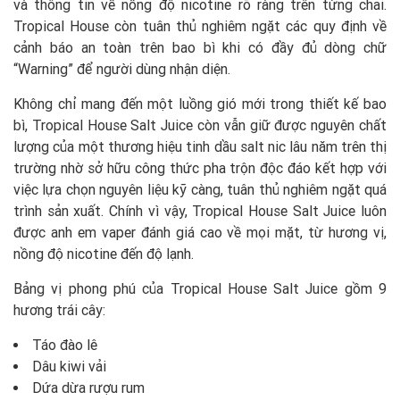
và thông tin về nồng độ nicotine rõ ràng trên từng chai.
Tropical House còn tuân thủ nghiêm ngặt các quy định về
cảnh báo an toàn trên bao bì khi có đầy đủ dòng chữ
“Warning” để người dùng nhận diện.
Không chỉ mang đến một luồng gió mới trong thiết kế bao
bì, Tropical House Salt Juice còn vẫn giữ được nguyên chất
lượng của một thương hiệu tinh dầu salt nic lâu năm trên thị
trường nhờ sở hữu công thức pha trộn độc đáo kết hợp với
việc lựa chọn nguyên liệu kỹ càng, tuân thủ nghiêm ngặt quá
trình sản xuất. Chính vì vậy, Tropical House Salt Juice luôn
được anh em vaper đánh giá cao về mọi mặt, từ hương vị,
nồng độ nicotine đến độ lạnh.
Bảng vị phong phú của Tropical House Salt Juice gồm 9
hương trái cây:
Táo đào lê
Dâu kiwi vải
Dứa dừa rượu rum