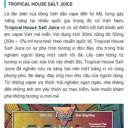
TROPICAL HOUSE SALT JUICE
Là đại diện của dòng tinh dầu vape đến từ Mỹ, từng gây
tiếng vang tại nhiều quốc gia trong đó có Việt Nam,
Tropical House Salt Juice
có vô số điểm nổi bật khiến anh
em vaper Việt mê mẩn. Với dung tích 30ml, nồng độ 50mg
(50ni ~ 5%/ml nicotine) theo chuẩn quốc tế, Tropical House
Salt Juice có sự pha trộn hương vị độc đáo, chú trọng trải
nghiệm người dùng một cách tối đa. Lấy cảm hứng từ
hương vị của các loại trái cây nhiệt đới, Tropical House Salt
Juice đã nghiên cứu và sáng tạo nên một bảng vị vô cùng
phong phú, đa dạng, đáp ứng mọi nhu cầu của người dùng.
Từ những vaper ưa thích trải nghiệm ngọt ngào, nhẹ nhàng
đến những anh em yêu thích sự mạo hiểm, luôn muốn khám
phá những hương vị mới mẻ.