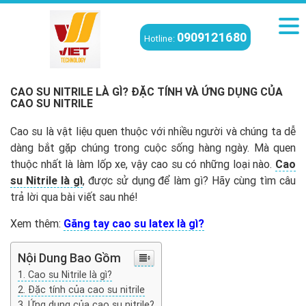
0909121680
Hotline:
Viettech
/
Tin tức phòng sạch
/
Cao su Nitrile là gì? Đặc tính và ứng
dụng của cao su nitrile
CAO SU NITRILE LÀ GÌ? ĐẶC TÍNH VÀ ỨNG DỤNG CỦA
CAO SU NITRILE
Cao su là vật liệu quen thuộc với nhiều người và chúng ta dễ
dàng bắt gặp chúng trong cuộc sống hàng ngày. Mà quen
thuộc nhất là làm lốp xe, vậy cao su có những loại nào.
Cao
su Nitrile là gì
, được sử dụng để làm gì? Hãy cùng tìm câu
trả lời qua bài viết sau nhé!
Xem thêm:
Găng tay cao su latex là gì?
Nội Dung Bao Gồm
Cao su Nitrile là gì?
Đặc tính của cao su nitrile
Ứng dụng của cao su nitrile?