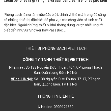
Clean benches là gì? Ý nghĩa và các loại Clean Benches phổ biến
Phòng sạch là nơi làm việc đặc biệt, chính vì thế mà trong đó cũng
có những thiết bị đặc biệt để phụ vục các công việc có tính chất
đặc biệt. Ngoài những thiết bị khá thông dụng, được nhiều người
biết đến như Air Shower hay Pass Box,…
THIẾT BỊ PHÒNG SẠCH VIETTECH
CÔNG TY TNHH THIẾT BỊ VIETTECH
Nhà máy :
Số 138 Nguyễn Đức Thuận, tổ 17, Phường Thạch
Bàn, Quận Long Biên, Hà Nội
VP tại Hà Nội:
Số 138 Nguyễn Đức Thuân, Tổ 17, P.Thạch
Bàn, Q.Long Biên. TP. Hà Nội
THÔNG TIN LIÊN HỆ
Hotline:
0909121680