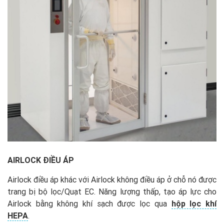
AIRLOCK
Đ
I
Ề
U
Á
P
Airlock điều áp khác với Airlock không điều áp ở chỗ nó được
trang bị bộ lọc/Quạt EC. Năng lượng thấp, tạo áp lực cho
Airlock bằng không khí sạch được lọc qua
hộp lọc khí
HEPA
.