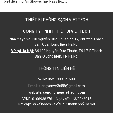
biết đến như Air Shower hay Pass Box,…
THIẾT BỊ PHÒNG SẠCH VIETTECH
CÔNG TY TNHH THIẾT BỊ VIETTECH
Nhà máy :
Số 138 Nguyễn Đức Thuận, tổ 17, Phường Thạch
Bàn, Quận Long Biên, Hà Nội
VP tại Hà Nội:
Số 138 Nguyễn Đức Thuân, Tổ 17, P.Thạch
Bàn, Q.Long Biên. TP. Hà Nội
THÔNG TIN LIÊN HỆ
Hotline:
0909121680
Email:
luongvanve3688@gmail.com
Website:
congnghiepviettech.com
GPKD: 0106938276 – Ngày cấp: 13/08/2015
Nơi cấp: Sở kế hoạch và đầu tư thành phố Hà Nội