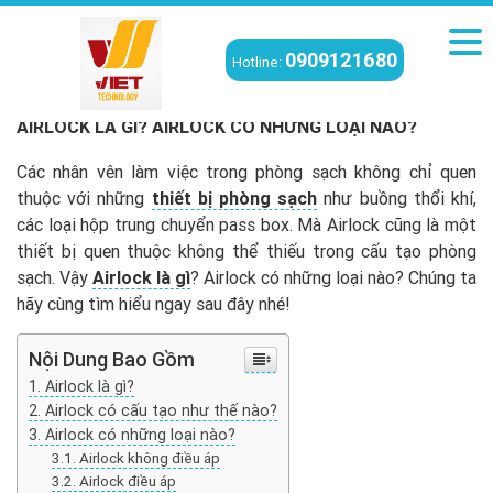
0909121680
Hotline:
Viettech
/
Tin tức phòng sạch
/
Airlock là gì? Airlock có những loại nào?
AIRLOCK LÀ GÌ? AIRLOCK CÓ NHỮNG LOẠI NÀO?
Các nhân vên làm việc trong phòng sạch không chỉ quen
thuộc với những
thiết bị phòng sạch
như buồng thổi khí,
các loại hộp trung chuyển pass box. Mà Airlock cũng là một
thiết bị quen thuộc không thể thiếu trong cấu tạo phòng
sạch. Vậy
Airlock là gì
? Airlock có những loại nào? Chúng ta
hãy cùng tìm hiểu ngay sau đây nhé!
Nội Dung Bao Gồm
Airlock là gì?
Airlock có cấu tạo như thế nào?
Airlock có những loại nào?
Airlock không điều áp
Airlock điều áp