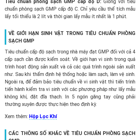
Tiêu chuẩn phòng sạch GMP cấp độ D:
Giống với tiêu
chuẩn phòng sạch GMP cấp độ C. Chỉ yêu cầu thể tích mẫu
lấy tối thiểu là 2 lít và thời gian lấy mẫu ít nhất là 1 phút.
VỀ GIỚI HẠN SINH VẬT TRONG TIÊU CHUẨN PHÒNG
SẠCH GMP
Tiêu chuẩn cấp độ sạch trong nhà máy đạt GMP đối với cả 4
cấp sạch cần được kiểm soát. Về giới hạn vi sinh trong quá
trình hoạt động sản xuất và cả các quá trình ngoài sản xuất
như. Sau khi thẩm định hệ thống hoặc làm sạch, làm vệ sinh.
Ngoài ra, để đảm bảo tiêu chuẩn về vi sinh vật thì tiến trình
tiến hành kiểm tra vi sinh với các phương pháp như lấy mẫu
không khí, đặt đĩa thạch. In 5 ngón găng tay cũng phải
thường xuyên được thực hiện theo định kỳ.
Xem thêm:
Hộp Lọc Khí
CÁC THÔNG SỐ KHÁC VỀ TIÊU CHUẨN PHÒNG SẠCH