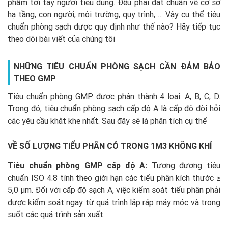
phẩm tới tay người tiêu dùng. Đều phải đạt chuẩn về cơ sở
hạ tầng, con người, môi trường, quy trình, … Vậy cụ thể tiêu
chuẩn phòng sạch được quy định như thế nào? Hãy tiếp tục
theo dõi bài viết của chúng tôi
NHỮNG TIÊU CHUẨN PHÒNG SẠCH CẦN ĐẢM BẢO
THEO GMP
Tiêu chuẩn phòng GMP được phân thành 4 loại: A, B, C, D.
Trong đó, tiêu chuẩn phòng sạch cấp độ A là cấp độ đòi hỏi
các yêu cầu khắt khe nhất. Sau đây sẽ là phân tích cụ thể
VỀ SỐ LƯỢNG TIỂU PHÂN CÓ TRONG 1M3 KHÔNG KHÍ
Tiêu chuẩn phòng GMP cấp độ A:
Tương đương tiêu
chuẩn ISO 4.8 tính theo giới hạn các tiểu phân kích thước ≥
5,0 µm. Đối với cấp độ sạch A, việc kiểm soát tiểu phân phải
được kiểm soát ngay từ quá trình lắp ráp máy móc và trong
suốt các quá trình sản xuất.