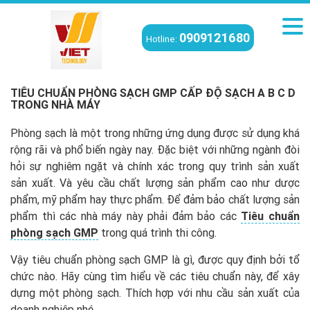
0909121680
Hotline:
Viettech
/
Tin tức phòng sạch
/
Tiêu chuẩn phòng sạch GMP cấp độ
sạch A B C D trong nhà máy
TIÊU CHUẨN PHÒNG SẠCH GMP CẤP ĐỘ SẠCH A B C D
TRONG NHÀ MÁY
Phòng sạch là một trong những ứng dụng được sử dụng khá
rộng rãi và phổ biến ngày nay. Đặc biệt với những ngành đòi
hỏi sự nghiêm ngặt và chính xác trong quy trình sản xuất
sản xuất. Và yêu cầu chất lượng sản phẩm cao như dược
phẩm, mỹ phẩm hay thực phẩm. Để đảm bảo chất lượng sản
phẩm thì các nhà máy này phải đảm bảo các
Tiêu chuẩn
phòng sạch GMP
trong quá trình thi công.
Vậy tiêu chuẩn phòng sạch GMP là gì, được quy định bởi tổ
chức nào. Hãy cùng tìm hiểu về các tiêu chuẩn này, để xây
dựng một phòng sạch. Thích hợp với nhu cầu sản xuất của
doanh nghiệp nhé