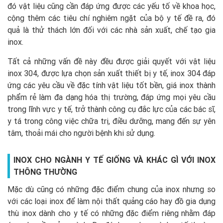
đó vật liệu cũng cần đáp ứng được các yếu tố về khoa học,
cộng thêm các tiêu chí nghiêm ngặt của bộ y tế đề ra, đó
quả là thử thách lớn đối với các nhà sản xuất, chế tạo gia
inox.
Tất cả những vấn đề này đều được giải quyết với vật liệu
inox 304, được lựa chọn sản xuất thiết bị y tế, inox 304 đáp
ứng các yêu cầu về đặc tính vật liệu tốt bền, giá inox thành
phẩm rẻ làm đa dạng hóa thị trường, đáp ứng mọi yêu cầu
trong lĩnh vực y tế, trở thành công cụ đắc lực của các bác sĩ,
y tá trong công việc chữa trị, điều dưỡng, mang đến sự yên
tâm, thoải mái cho người bệnh khi sử dụng.
INOX CHO NG
À
NH Y T
Ế
GIỐNG VÀ KHÁC GÌ VỚI INOX
THÔNG THƯỜNG
Mặc dù cũng có những đặc điểm chung của inox nhưng so
với các loại inox để làm nội thất quảng cáo hay đồ gia dụng
thù inox dành cho y tế có những đặc điểm riêng nhằm đáp