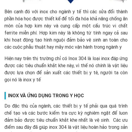
Bên cạnh đó với inox cho ngành y tế thì các sửa đổi thành
phần hóa học được thiết kế để tối đa hóa khả năng chống ăn
mòn của hợp kim này và cung cấp một cấu trúc vi chất
ferrite miễn phí. Hợp kim này là không từ tính ngay cả sau
khi hoạt động tạo hình nguội đảm bảo vệ sinh an toàn cho
các cuộc phẫu thuật hay mãy móc vận hành trong ngành y
Hiện nay trên thị trường chỉ có Inox 304 là loại inox đáp ứng
được các tiêu chuẩn khắt khe này, vì thế nó chính là vật liệu
được lựa chọn để sản xuất các thiết bị y tê, người ta còn
gọi nó là inox y tế
INOX V
À
Ứ
NG D
Ụ
NG TRONG Y H
Ọ
C
Do đặc thù của ngành, các thiết bị y tế phải qua quá trình
chế tạo và các bước kiểm tra cực kỳ nghiêm ngặt để luon
đảm bảo được tiêu chuẩn khắt khe nhất là vệ sinh. Các ưu
điểm sau đây đã giúp inox 304 là vật liệu hoàn hảo trong sản