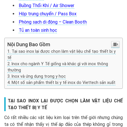
Buồng Thổi Khí / Air Shower
Hộp trung chuyển / Pass Box
Phòng sạch di động – Clean Booth
Tủ an toàn sinh học
Nội Dung Bao Gồm
Tại sao inox lại được chọn làm vật liệu chế tạo thiết bị y
tế
Inox cho ngành Y Tế giống và khác gì với inox thông
thường
Inox và ứng dụng trong y học
Một số sản phẩm thiết bị y tế inox do Viettech sản xuất
TẠI SAO INOX LẠI ĐƯỢC CHỌN LÀM VẬT LIỆU CHẾ
TẠO THIẾT BỊ Y TẾ
Có rất nhiều các vật liệu kim loại trên thế giới nhưng chúng
ta có thể nhận thấy vị thế áp đảo của thép không gỉ trong