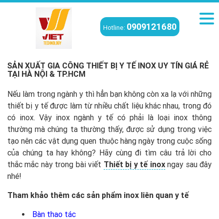
0909121680
Hotline:
Viettech
/
Kiến thức
/
Sản xuất gia công thiết bị y tế inox uy tín giá rẻ tại
Hà Nội & TP.HCM
SẢN XUẤT GIA CÔNG THIẾT BỊ Y TẾ INOX UY TÍN GIÁ RẺ
TẠI HÀ NỘI & TP.HCM
Nếu làm trong ngành y thì hẳn bạn không còn xa lạ với những
thiết bị y tế được làm từ nhiều chất liệu khác nhau, trong đó
có inox. Vậy inox ngành y tế có phải là loại inox thông
thường mà chúng ta thường thấy, được sử dụng trong việc
tạo nên các vật dụng quen thuộc hàng ngày trong cuộc sống
của chúng ta hay không? Hãy cùng đi tìm câu trả lời cho
thắc mắc này trong bài viết
Thiết bị y tế inox
ngay sau đây
nhé!
Tham khảo thêm các sản phẩm inox liên quan y tế
Bàn thao tác