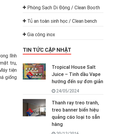
Phòng Sạch Di Động / Clean Booth
Tủ an toàn sinh học / Clean bench
Gia công inox
TIN TỨC CẬP NHẬT
ong lĩnh
mặt trụ,
Tropical House Salt
…Máy tiện
Juice – Tinh dầu Vape
há giống
hướng đến sự đơn giản
24/05/2024
Thanh ray treo tranh,
treo banner biển hiệu
quảng cáo loại to sẵn
hàng
20/12/2016