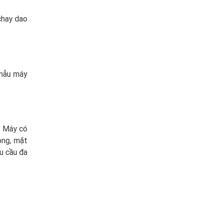
chạy dao
 mẫu máy
t. Máy có
ong, mặt
hu cầu đa