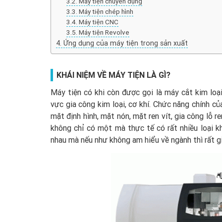
Máy tiện chuyên dụng
Máy tiện chép hình
Máy tiện CNC
Máy tiện Revolve
Ứng dụng của máy tiện trong sản xuất
KHÁI NIỆM VỀ MÁY TIỆN LÀ GÌ?
Máy tiện có khi còn được gọi là máy cắt kim loại
vực gia công kim loại, cơ khí. Chức năng chính c
mặt định hình, mặt nón, mặt ren vít, gia công lỗ r
không chỉ có một mà thực tế có rất nhiều loại k
nhau mà nếu như không am hiểu về ngành thì rất g