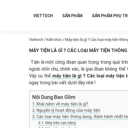
VIETTECH
SẢN PHẨM
SẢN PHẨM PHỤ T
Viettech
/
Kiến thức
/
Máy tiện là gì ? Các loại máy tiện thô
MÁY TIỆN LÀ GÌ ? CÁC LOẠI MÁY TIỆN THÔN
Tiện là một công đoạn quan trọng trong quá trìn
ngoài chỉn chu, chính xác, là giai đoạn không thể
Vậy cụ thể
máy tiện là gì
? Các loại máy tiện
ngay trong bài viết dưới đây nhé !
Nội Dung Bao Gồm
Khái niệm về máy tiện là gì?
Nguyên lý hoạt động của máy tiện
Các loại máy tiện thông dụng, thịnh hành nhất hi
Máy tiện vạn năng