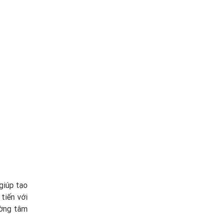
giúp tạo
tiến với
ường tâm