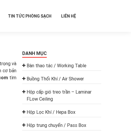
TIN TỨC PHÒNG SẠCH
LIÊN HỆ
DANH MỤC
trọng và
Bàn thao tác / Working Table
n cơ bản
.com
tìm
Buồng Thổi Khí / Air Shower
Hộp cấp gió treo trần – Laminar
FLow Ceiling
Hộp Lọc Khí / Hepa Box
Hộp trung chuyển / Pass Box