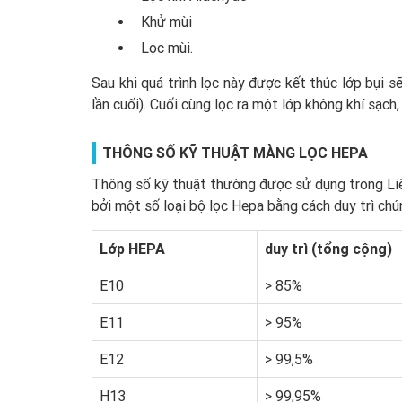
Khử mùi
Lọc mùi.
Sau khi quá trình lọc này được kết thúc lớp bụi 
lần cuối). Cuối cùng lọc ra một lớp không khí sạc
THÔNG SỐ KỸ THUẬT MÀNG LỌC HEPA
Thông số kỹ thuật thường được sử dụng trong Liê
bởi một số loại bộ lọc Hepa bằng cách duy trì chú
Lớp HEPA
duy trì (tổng cộng)
E10
> 85%
E11
> 95%
E12
> 99,5%
H13
> 99,95%