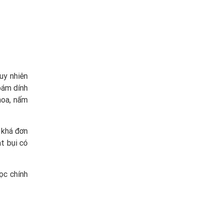
tuy nhiên
 bám dính
 hoa, nấm
c khá đơn
t bụi có
ọc chính