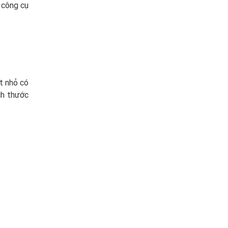
 công cụ
t nhỏ có
ích thước