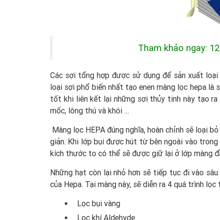
Tham khảo ngay: 1
Các sợi tổng hợp được sử dụng để sản xuất l
loại sợi phổ biến nhất tạo enen màng lọc hepa là s
tốt khi liên kết lại những sợi thủy tinh này tạo
mốc, lông thú và khói …
Màng lọc HEPA đúng nghĩa, hoàn chỉnh sẽ loại bỏ 
giản. Khi lớp bụi được hút từ bên ngoài vào tron
kích thước to có thể sẽ được giữ lại ở lớp màng đầ
Những hạt còn lại nhỏ hơn sẽ tiếp tục đi vào sâ
của Hepa. Tại màng này, sẽ diễn ra 4 quá trình lọc 
Lọc bụi vàng
Lọc khí Aldehyde