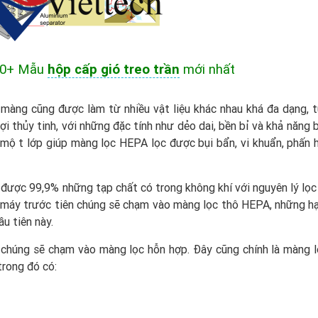
20+ Mẫu
hộp cấp gió treo trần
mới nhất
oại màng cũng được làm từ nhiều vật liệu khác nhau khá đa dạng, 
ợi thủy tinh, với những đặc tính như dẻo dai, bền bỉ và khả năng
 ra một lớp giúp màng lọc HEPA lọc được bụi bẩn, vi khuẩn, phấn
được 99,9% những tạp chất có trong không khí với nguyên lý lọ
g máy trước tiên chúng sẽ chạm vào màng lọc thô HEPA, những hạ
u tiên này.
u chúng sẽ chạm vào màng lọc hỗn hợp. Đây cũng chính là màng l
trong đó có: