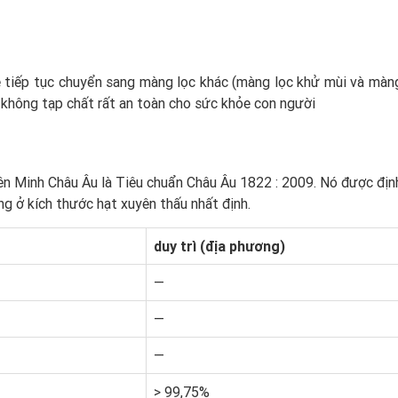
sẽ tiếp tục chuyển sang màng lọc khác (màng lọc khử mùi và màng
h, không tạp chất rất an toàn cho sức khỏe con người
n Minh Châu Âu là Tiêu chuẩn Châu Âu 1822 : 2009. Nó được địn
ng ở kích thước hạt xuyên thấu nhất định.
duy trì (địa phương)
—
—
—
> 99,75%