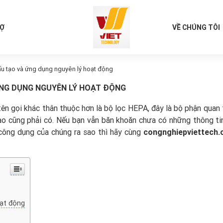
RỢ
VỀ CHÚNG TÔI
 Cấu tạo và ứng dụng nguyên lý hoạt động
 ỨNG DỤNG NGUYÊN LÝ HOẠT ĐỘNG
tên gọi khác thân thuộc hơn là bộ lọc HEPA, đây là bộ phận quan 
nào cũng phải có. Nếu bạn vẫn băn khoăn chưa có những thông ti
 công dụng của chúng ra sao thì hãy cùng
congnghiepviettech
oạt động