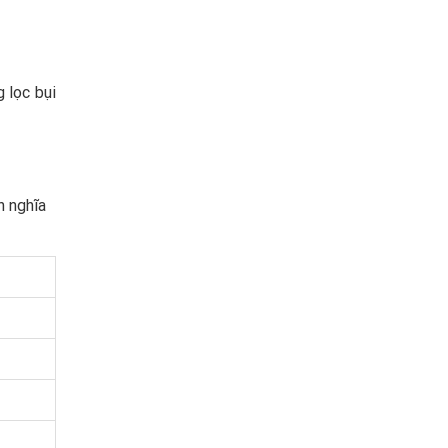
 lọc bụi
h nghĩa