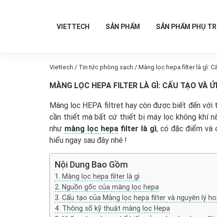
VIETTECH
SẢN PHẨM
SẢN PHẨM PHỤ T
Viettech
/
Tin tức phòng sạch
/
Màng lọc hepa filter là gì:
MÀNG LỌC HEPA FILTER LÀ GÌ: CẤU TẠO VÀ
Màng lọc HEPA filtret hay còn được biết đến với 
cần thiết mà bất cứ thiết bị máy lọc không khí 
như
màng lọc hepa
filter là gì
, có đặc điểm và
hiểu ngay sau đây nhé !
Nội Dung Bao Gồm
Màng lọc hepa filter là gì
Nguồn gốc của màng lọc hepa
Cấu tạo của Màng lọc hepa filter và nguyên lý h
Thông số kỹ thuật màng lọc Hepa