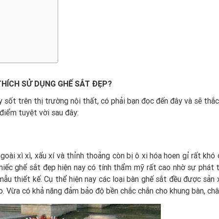
THÍCH SỬ DỤNG GHẾ SẮT ĐẸP?
y sốt trên thị trường nội thất, có phải bạn đọc đến đây và sẽ thắ
điểm tuyệt vời sau đây:
oài xì xì, xấu xí và thỉnh thoảng còn bị ô xi hóa hoen gỉ rất khó
hiếc ghế sắt đẹp hiện nay có tính thẩm mỹ rất cao nhờ sự phát t
ẫu thiết kế. Cụ thể hiện nay các loại bàn ghế sắt đều được sản 
o. Vừa có khả năng đảm bảo độ bền chắc chắn cho khung bàn, châ