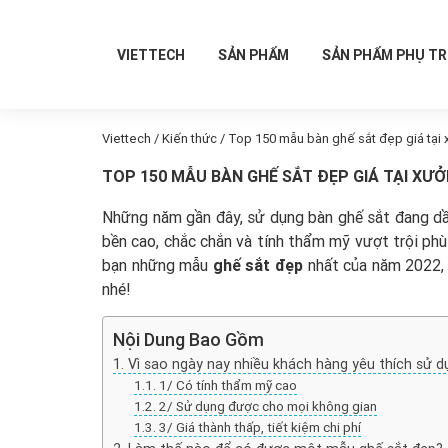
VIETTECH
SẢN PHẨM
SẢN PHẨM PHỤ T
Viettech
/
Kiến thức
/
Top 150 mẫu bàn ghế sắt đẹp giá tại
TOP 150 MẪU BÀN GHẾ SẮT ĐẸP GIÁ TẠI XƯ
Những năm gần đây, sử dụng bàn ghế sắt đang dần
bền cao, chắc chắn và tính thẩm mỹ vượt trội phù 
bạn những mẫu
ghế sắt đẹp
nhất của năm 2022, 
nhé!
Nội Dung Bao Gồm
Vì sao ngày nay nhiều khách hàng yêu thích sử d
1/ Có tính thẩm mỹ cao
2/ Sử dụng được cho mọi không gian
3/ Giá thành thấp, tiết kiệm chi phí