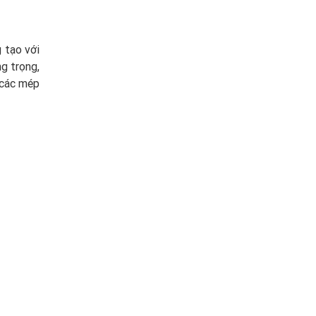
 tạo với
g trọng,
 các mép