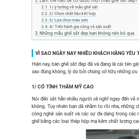
Làm thế nào để có được một mẫu ghế sắt đẹp?
1/ ý tưởng về mẫu ghế sắt
2/ Chọn chất liệu kết hợp
3/ Lựa chọn màu sơn
4/ Tiến hành gia công và sản xuất
Những mẫu ghế sắt đẹp bạn không nên bỏ qua
VÌ SAO NGÀY NAY NHIỀU KHÁCH HÀNG YÊU 
Hiện nay, bàn ghế sắt đẹp đã và đang là cái tên gâ
sao đúng không, lý do bởi chúng sở hữu những ưu 
1/ CÓ TÍNH THẨM MỸ CAO
Nói đến sắt hẳn nhiều người sẽ nghĩ ngay đến vẻ ng
không. Tuy nhiên bạn dã nhầm to rồi nha, những c
công nghệ sản xuất và các sự đa dạng trong các m
ghế bằng các loại thép hộp mạ kẽm chất lượng ca