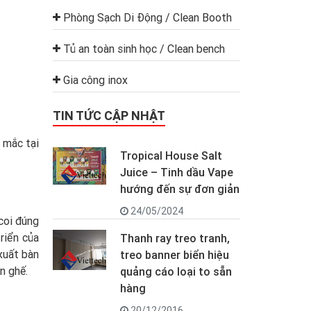
Phòng Sạch Di Động / Clean Booth
Tủ an toàn sinh học / Clean bench
Gia công inox
TIN TỨC CẬP NHẬT
c mắc tại
Tropical House Salt
Juice – Tinh dầu Vape
hướng đến sự đơn giản
24/05/2024
 coi đúng
riển của
Thanh ray treo tranh,
xuất bàn
treo banner biển hiệu
n ghế.
quảng cáo loại to sẵn
hàng
20/12/2016