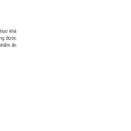
nhuư khả
ờng được
 phẩm ấn