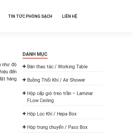
TIN TỨC PHÒNG SẠCH
LIÊN HỆ
DANH MỤC
m như độ
Bàn thao tác / Working Table
thiệu đến
đặt hàng
Buồng Thổi Khí / Air Shower
Hộp cấp gió treo trần – Laminar
FLow Ceiling
Hộp Lọc Khí / Hepa Box
Hộp trung chuyển / Pass Box