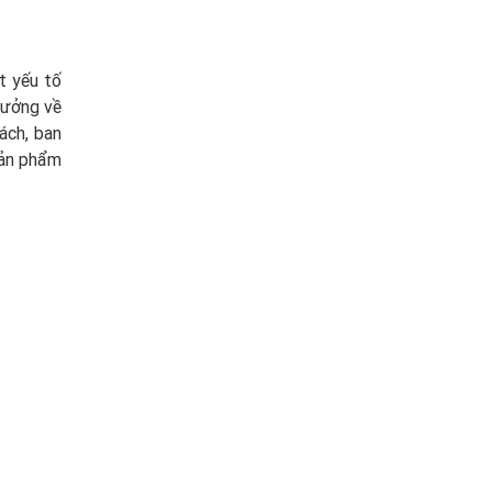
t yếu tố
tưởng về
ách, ban
sản phẩm