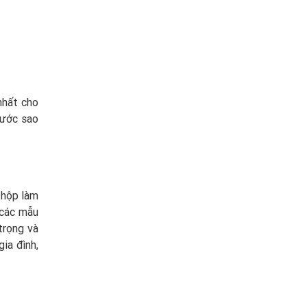
nhất cho
hước sao
p hộp làm
à các mẫu
trọng và
ia đình,