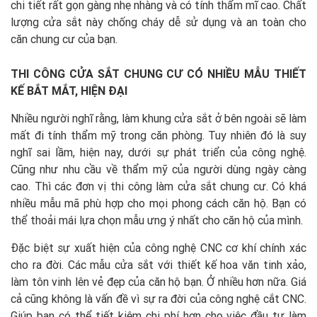
chi tiết rất gọn gàng nhẹ nhàng và có tính thẩm mĩ cao. Chất
lượng cửa sắt này chống cháy dễ sử dụng và an toàn cho
căn chung cư của bạn.
THI CÔNG CỬA SẮT CHUNG CƯ CÓ NHIỀU MẪU THIẾT
KẾ BẮT MẮT, HIỆN ĐẠI
Nhiều người nghĩ rằng, làm khung cửa sắt ở bên ngoài sẽ làm
mất đi tính thẩm mỹ trong căn phòng. Tuy nhiên đó là suy
nghĩ sai lầm, hiện nay, dưới sự phát triển của công nghệ.
Cũng như nhu cầu về thẩm mỹ của người dùng ngày càng
cao. Thì các đơn vị thi công làm cửa sắt chung cư. Có khá
nhiều mẫu mã phù hợp cho mọi phong cách căn hộ. Bạn có
thể thoải mái lựa chọn mẫu ưng ý nhất cho căn hộ của mình.
Đặc biệt sự xuất hiện của công nghệ CNC cơ khí chính xác
cho ra đời. Các mẫu cửa sắt với thiết kế hoa văn tinh xảo,
làm tôn vinh lên vẻ đẹp của căn hộ bạn. Ở nhiều hơn nữa. Giá
cả cũng không là vấn đề vì sự ra đời của công nghệ cắt CNC.
Giúp bạn có thể tiết kiệm chi phí hơn cho việc đầu tư làm