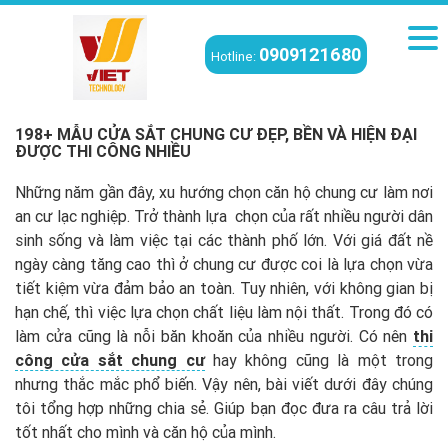
0909121680
Hotline:
Viettech
/
Kiến thức
/
198+ Mẫu cửa sắt chung cư đẹp, bền và hiện đại
được thi công nhiều
198+ MẪU CỬA SẮT CHUNG CƯ ĐẸP, BỀN VÀ HIỆN ĐẠI
ĐƯỢC THI CÔNG NHIỀU
Những năm gần đây, xu hướng chọn căn hộ chung cư làm nơi
an cư lạc nghiệp. Trở thành lựa chọn của rất nhiều người dân
sinh sống và làm việc tại các thành phố lớn. Với giá đất nề
ngày càng tăng cao thì ở chung cư được coi là lựa chọn vừa
tiết kiệm vừa đảm bảo an toàn. Tuy nhiên, với không gian bị
hạn chế, thì việc lựa chọn chất liệu làm nội thất. Trong đó có
làm cửa cũng là nỗi băn khoăn của nhiều người. Có nên
thi
công cửa sắt chung cư
hay không cũng là một trong
nhưng thắc mắc phổ biến. Vậy nên, bài viết dưới đây chúng
tôi tổng hợp những chia sẻ. Giúp bạn đọc đưa ra câu trả lời
tốt nhất cho mình và căn hộ của mình.