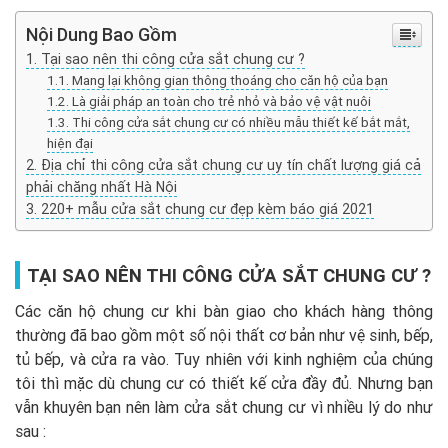
Nội Dung Bao Gồm
Tại sao nên thi công cửa sắt chung cư ?
Mang lại không gian thông thoáng cho căn hộ của bạn
Là giải pháp an toàn cho trẻ nhỏ và bảo vệ vật nuôi
Thi công cửa sắt chung cư có nhiều mẫu thiết kế bắt mắt,
hiện đại
Địa chỉ thi công cửa sắt chung cư uy tín chất lượng giá cả
phải chăng nhất Hà Nội
220+ mẫu cửa sắt chung cư đẹp kèm báo giá 2021
TẠI SAO NÊN THI CÔNG CỬA SẮT CHUNG CƯ ?
Các căn hộ chung cư khi bàn giao cho khách hàng thông
thường đã bao gồm một số nội thất cơ bản như vệ sinh, bếp,
tủ bếp, và cửa ra vào. Tuy nhiên với kinh nghiệm của chúng
tôi thì mặc dù chung cư có thiết kế cửa đầy đủ. Nhưng bạn
vẫn khuyên bạn nên làm cửa sắt chung cư vì nhiều lý do như
sau :