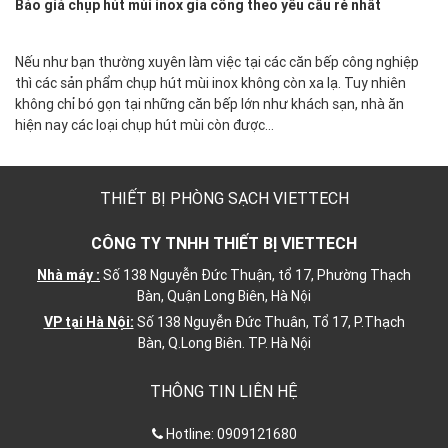
Báo giá chụp hút mùi inox gia công theo yêu cầu rẻ nhất
Nếu như bạn thường xuyên làm việc tại các căn bếp công nghiệp
thì các sản phẩm chụp hút mùi inox không còn xa lạ. Tuy nhiên
không chỉ bó gọn tại những căn bếp lớn như khách sạn, nhà ăn
hiện nay các loại chụp hút mùi còn được…
THIẾT BỊ PHÒNG SẠCH VIETTECH
CÔNG TY TNHH THIẾT BỊ VIETTECH
Nhà máy :
Số 138 Nguyễn Đức Thuận, tổ 17, Phường Thạch
Bàn, Quận Long Biên, Hà Nội
VP tại Hà Nội:
Số 138 Nguyễn Đức Thuân, Tổ 17, P.Thạch
Bàn, Q.Long Biên. TP. Hà Nội
THÔNG TIN LIÊN HỆ
Hotline:
0909121680