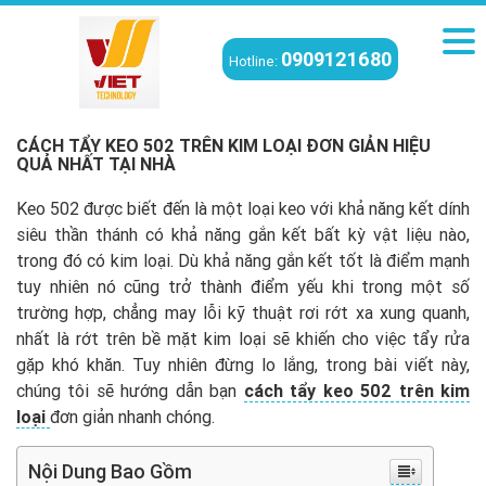
0909121680
Hotline:
Viettech
/
Kiến thức
/
Cách tẩy keo 502 trên kim loại đơn giản hiệu quả
nhất tại nhà
CÁCH TẨY KEO 502 TRÊN KIM LOẠI ĐƠN GIẢN HIỆU
QUẢ NHẤT TẠI NHÀ
Keo 502 được biết đến là một loại keo với khả năng kết dính
siêu thần thánh có khả năng gắn kết bất kỳ vật liệu nào,
trong đó có kim loại. Dù khả năng gắn kết tốt là điểm mạnh
tuy nhiên nó cũng trở thành điểm yếu khi trong một số
trường hợp, chẳng may lỗi kỹ thuật rơi rớt xa xung quanh,
nhất là rớt trên bề mặt kim loại sẽ khiến cho việc tẩy rửa
gặp khó khăn. Tuy nhiên đừng lo lắng, trong bài viết này,
chúng tôi sẽ hướng dẫn bạn
cách tẩy keo 502 trên kim
loại
đơn giản nhanh chóng.
Nội Dung Bao Gồm