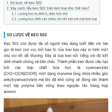
Sơ lược về keo 502
Vậy cách tẩy keo 502 trên kim loại như thế nào?
Lượng keo bị dính ít, diện tích nhỏ
Lượng keo dính vào nhiều chi tiết trên bề mặt kim loại
SƠ LƯỢC VỀ KEO 502
Keo 502 còn được đa số người tiêu dùng biết đến với tên
gọi là keo con voi, bởi bao bì của loại keo này in hình một
chú voi rất dễ thương. Đây là loại keo nổi tiếng với độ kết
dính nhanh chóng và bền chắc. Thành phần keo được cấu tạo
bởi các hợp chất hóa học là cyanoacrylat
(CH2=C(CN)COOR), một dạng monome lỏng chứa nhiều gốc
ankylcyanoacrylate mà khi đã khô cứng sẽ đóng rắn thành
một lớp polyme bền vững theo nguyên tắc trùng hợp
anionic.