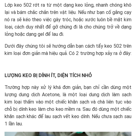
Lớp keo 502 rớt ra từ một dạng keo lỏng, nhanh chóng khô
lại và bám chắc chắn trên vật liệu. Nếu như bạn cố gắng cạy
nó ra sẽ kéo theo việc gây tróc, hoặc xước luôn bề mặt kim
loại, cách duy nhất để gỡ chúng đi là cho chúng trở về dạng
lỏng hoặc dạng gel để lau đi.
Dưới đây chúng tôi sẽ hướng dẫn bạn cách tẩy keo 502 trên
kim loại đơn giản mà hiệu quả. Có 2 trường hợp xảy ra ở đây:
LƯỢNG KEO BỊ DÍNH ÍT, DIỆN TÍCH NHỎ
Trường hợp này xử lý khá đơn giản, bạn chỉ cần dùng một
lượng dung dịch Acetone, là một loại dung dịch làm sạch
kim loại thấm vào một chiếc khăn sạch và chà liên tục vào
chỗ bị dính keo làm cho keo mềm ra. Sau đó dùng một chiếc
khăn sạch khác để lau sạch vết keo dính. Nếu chưa sạch sau
1 lần lau.