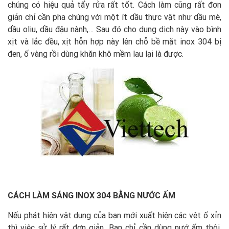
chúng có hiệu quả tẩy rửa rất tốt. Cách làm cũng rất đơn
giản chỉ cần pha chúng với một ít dầu thực vật như dầu mè,
dầu oliu, dầu đậu nành,… Sau đó cho dung dịch này vào bình
xịt và lắc đều, xịt hỗn hợp này lên chỗ bề mặt inox 304 bị
đen, ố vàng rồi dùng khăn khô mềm lau lại là được.
CÁCH LÀM SÁNG INOX 304 BẰNG NƯỚC ẤM
Nếu phát hiện vật dung của bạn mới xuất hiện các vêt ố xỉn
thì việc sử lý rất đơn giản. Bạn chỉ cần dùng nướ ấm thôi,