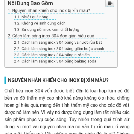
Nội Dung Bao Gồm
Nguyên nhân khiến cho inox bị xỉn màu?
Nhiệt quá nóng
Không vệ sinh đúng cách
Sử dụng nồi inox kém chất lượng
Cách làm sáng inox 304 đơn giản hiệu quả
Cách làm sáng inox 304 bằng và nước rửa bát
Cách làm sáng inox 304 bằng giấm hoặc chanh
Cách làm sáng inox 304 bằng nước ấm
Cách làm sáng inox 304 bằng baking soda
NGUYÊN NHÂN KHIẾN CHO INOX BỊ XỈN MÀU?
Chất liệu inox 304 vốn được biết đến là loại hợp kim có độ
bền và độ thẩm mỹ cao nhờ khả năng kháng ô xi hóa, chống
hoen gỉ hiệu quả, mang đến tính thẩm mỹ cao cho các đồ vật
được nó làm nên. Vì vậy nó được ứng dụng làm rất nhiều các
sản phẩm phục vụ cuộc sống. Tuy nhiên trong quá trình sử
dụng, vì một vài nguyên nhân mà nó vẫn bị xỉn màu, ố vàng
gây mất thẩm mỹ. Vậy những nguyên nhân đó là gì? Chúng