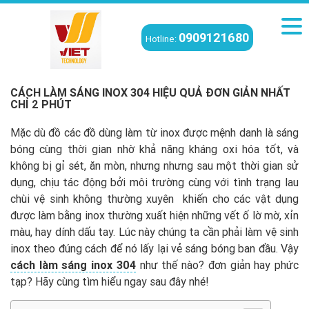
0909121680
Hotline:
Viettech
/
Kiến thức
/
Cách làm sáng inox 304 hiệu quả đơn giản nhất chỉ
2 phút
CÁCH LÀM SÁNG INOX 304 HIỆU QUẢ ĐƠN GIẢN NHẤT
CHỈ 2 PHÚT
Mặc dù đồ các đồ dùng làm từ inox được mệnh danh là sáng
bóng cùng thời gian nhờ khả năng kháng oxi hóa tốt, và
không bị gỉ sét, ăn mòn, nhưng nhưng sau một thời gian sử
dụng, chịu tác động bởi môi trường cùng với tình trạng lau
chùi vệ sinh không thường xuyên khiến cho các vật dụng
được làm bằng inox thường xuất hiện những vết ố lờ mờ, xỉn
màu, hay dính dấu tay. Lúc này chúng ta cần phải làm vệ sinh
inox theo đúng cách để nó lấy lại vẻ sáng bóng ban đầu. Vậy
cách làm sáng inox 304
như thế nào? đơn giản hay phức
tạp? Hãy cùng tìm hiểu ngay sau đây nhé!