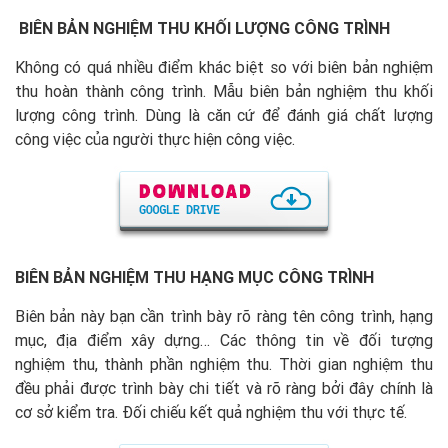
BIÊN B
Ả
N NGHI
Ệ
M THU KH
Ố
I L
ƯỢ
NG C
Ô
NG TR
Ì
NH
Không có quá nhiều điểm khác biệt so với biên bản nghiệm
thu hoàn thành công trình. Mẫu biên bản nghiệm thu khối
lượng công trình. Dùng là căn cứ để đánh giá chất lượng
công việc của người thực hiện công việc.
BIÊN B
Ả
N NGHI
Ệ
M THU H
Ạ
NG M
Ụ
C CÔNG TRÌNH
Biên bản này bạn cần trình bày rõ ràng tên công trình, hạng
mục, địa điểm xây dựng… Các thông tin về đối tượng
nghiệm thu, thành phần nghiệm thu. Thời gian nghiệm thu
đều phải được trình bày chi tiết và rõ ràng bởi đây chính là
cơ sở kiểm tra. Đối chiếu kết quả nghiệm thu với thực tế.