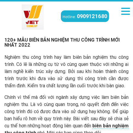
0909121680
Hotline:
Viettech
/
Kiến thức
/
120+ Mẫu Biên bản nghiệm thu công trình MỚI
NHẤT 2022
120+ MẪU BIÊN BẢN NGHIỆM THU CÔNG TRÌNH MỚI
NHẤT 2022
Nghiệm thu công trình hay làm biên bản nghiệm thu công
trình. Có lẽ là những cụ từ vô cùng quen thuộc với những ai
làm nghề kiến trúc xây dựng. Bởi sau khi hoàn thành công
trình trước khi đưa vào sử dụng thì công trình cần được
thẩm định. Kiểm tra chất lượng lần cuối trước khi bàn giao.
Chính vì thế mà đối với ngành xây dựng việc làm biên bản
nghiệm thu. Là vô cùng quan trọng, nó quyết định đến việc
công trình đó có được đưa vào sử dụng hay không. Để giúp
bạn hiểu rõ hơn về quy trình này. Bài viết sau đây sẽ chia sẻ
cụ thể hơn những hoạt động liên quan đến
biên bản nghiệm
thu công trình
nhé. Mời các bạn cùng theo dõi.