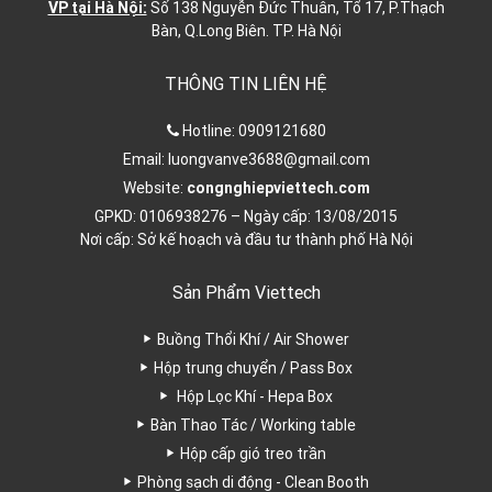
VP tại Hà Nội:
Số 138 Nguyễn Đức Thuân, Tổ 17, P.Thạch
Bàn, Q.Long Biên. TP. Hà Nội
THÔNG TIN LIÊN HỆ
Hotline:
0909121680
Email:
luongvanve3688@gmail.com
Website:
congnghiepviettech.com
GPKD: 0106938276 – Ngày cấp: 13/08/2015
Nơi cấp: Sở kế hoạch và đầu tư thành phố Hà Nội
Sản Phẩm Viettech
Buồng Thổi Khí / Air Shower
Hộp trung chuyển / Pass Box
Hộp Lọc Khí - Hepa Box
Bàn Thao Tác / Working table
Hộp cấp gió treo trần
Phòng sạch di động - Clean Booth