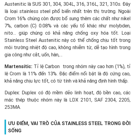
Austenitic là SUS 301, 304, 304L, 316, 316L, 321, 310s. Đây
là loại stainless steel phổ biến nhất trên thị trường. Ngoài
Crom 16% chúng còn được bổ sung thêm các chất như nikel
7%, carbon (C) 0.08% và các yếu tố khác như molybden,
nito… giúp chúng có khả năng chống oxy hóa tốt. Loại
Stainless Steel Austenitic này có thể chống chịu tốt trong
môi trường nhiệt độ cao, không nhiễm từ, dễ tạo hình trong
gia công như cắt, uốn, hàn,…
Martensitic:
Tỉ lệ Carbon trong nhóm này cao hơn (1%), tỉ
lệ Crom là 11% đến 13%. Đặc điểm nổi bật là độ cứng cao,
khả năng chịu lực tốt, có từ tính và khả năng định hình thấp.
Duplex: Duplex có độ mềm dẻo linh hoạt, độ bền cao, các
mác thép thuộc nhóm này là LDX 2101, SAF 2304, 2205,
253MA.
ƯU ĐIỂM, VAI TRÒ CỦA STAINLESS STEEL TRONG ĐỜI
SỐNG