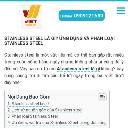
0909121680
Hotline:
Viettech
/
Kiến thức
/
Stainless steel là gì? Ứng dụng và Phân loại
Stainless Steel
STAINLESS STEEL LÀ GÌ? ỨNG DỤNG VÀ PHÂN LOẠI
STAINLESS STEEL
Stainless steel là một vật liệu mà có thể bạn gặp rất nhiều
trong cuộc sống hàng ngày nhưng không phải ai cũng để ý
đến nó. Vậy bạn có tò mò
Atainless steel là gì
không? hãy
cùng chúng tôi đi tìm cầu trả lời ngay trong bài viết dưới
đây nhé!
Nội Dung Bao Gồm
Stainless steel là gì?
Lịch sử nguồn gốc của Stainless steel
Phân loại Stainless Steel
Ưu điểm, vai trò của Stainless Steel trong đời sống