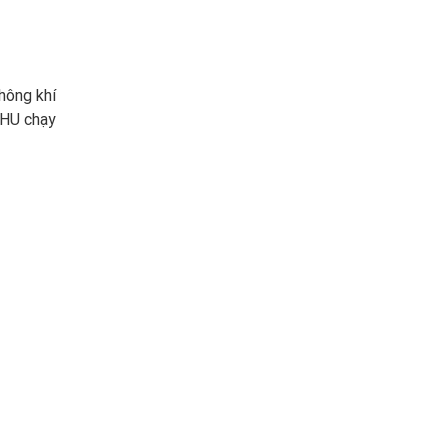
hông khí
AHU chạy