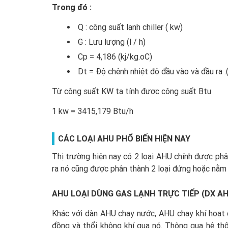
Trong đó :
Q : công suất lạnh chiller ( kw)
G : Lưu lượng (l / h)
Cp = 4,186 (kj/kg.oC)
Dt = Độ chênh nhiệt độ đầu vào và đầu ra .
Từ công suất KW ta tính được công suất Btu
1 kw = 3415,179 Btu/h
CÁC LOẠI AHU PHỔ BIẾN HIỆN NAY
Thị trường hiện nay có 2 loại AHU chính được phâ
ra nó cũng được phân thành 2 loại đứng hoặc nằm
AHU LOẠI DÙNG GAS LẠNH TRỰC TIẾP (DX A
Khác với dàn AHU chạy nước, AHU chạy khí hoạt đ
đồng và thổi không khí qua nó. Thông qua hệ thốn