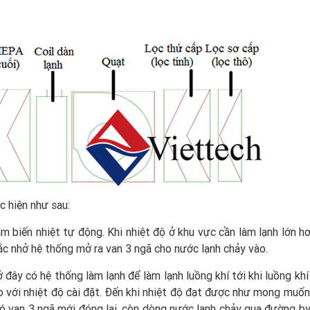
c hiện như sau:
biến nhiệt tự động. Khi nhiệt độ ở khu vực cần làm lạnh lớn hơ
hắc nhở hệ thống mở ra van 3 ngã cho nước lạnh chảy vào.
 đây có hệ thống làm lạnh để làm lạnh luồng khí tới khi luồng kh
 với nhiệt độ cài đặt. Đến khi nhiệt độ đạt được như mong muốn
 đó van 3 ngã mới đóng lại, còn dòng nước lạnh chảy qua đường b