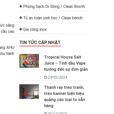
Phòng Sạch Di Động / Clean Booth
Tủ an toàn sinh học / Clean bench
hức năng
Gia công inox
 cầu cao
TIN TỨC CẬP NHẬT
dụng AHU
khu hành
Tropical House Salt
Juice – Tinh dầu Vape
hướng đến sự đơn giản
24/05/2024
Thanh ray treo tranh,
treo banner biển hiệu
quảng cáo loại to sẵn
hàng
20/12/2016