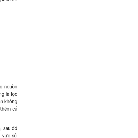
có nguồn
g là lọc
bạn không
 thêm cả
, sau đó
u vực sử