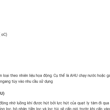
( oC)
n loại theo nhiên liệu họa động. Cụ thể là AHU chạy nước hoặc ga
 ngang tùy vào nhu cầu sử dụng
HU)
ộng nhờ luồng khí được hút bởi lực hút của quạt ly tâm đi qua
g lọc, bộ phận tiền lọc và lọc túi sẽ cấp gió trước khi cấp vào