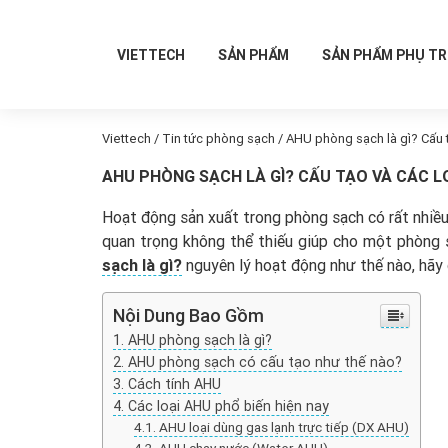
VIETTECH
SẢN PHẨM
SẢN PHẨM PHỤ T
Viettech
/
Tin tức phòng sạch
/
AHU phòng sạch là gì? Cấu 
AHU PHÒNG SẠCH LÀ GÌ? CẤU TẠO VÀ CÁC LO
Hoạt động sản xuất trong phòng sạch có rất nhiều 
quan trọng không thể thiếu giúp cho một phòng 
sạch là gì?
nguyên lý hoạt động như thế nào, hãy
Nội Dung Bao Gồm
AHU phòng sạch là gì?
AHU phòng sạch có cấu tạo như thế nào?
Cách tính AHU
Các loại AHU phổ biến hiện nay
AHU loại dùng gas lạnh trực tiếp (DX AHU)