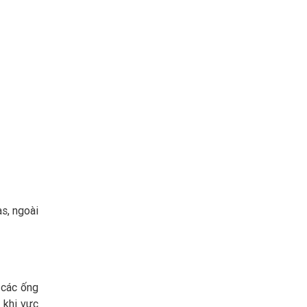
s, ngoài
 các ống
 khi vực