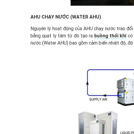
AHU CHẠY NƯỚC (WATER AHU)
Nguyên lý hoạt động của AHU chạy nước trao đổi n
bằng quạt ly tâm từ đó tạo ra
buồng thổi khí
có 
nước (Water AHU) bao gồm cảm biến nhiệt độ, độ ẩ