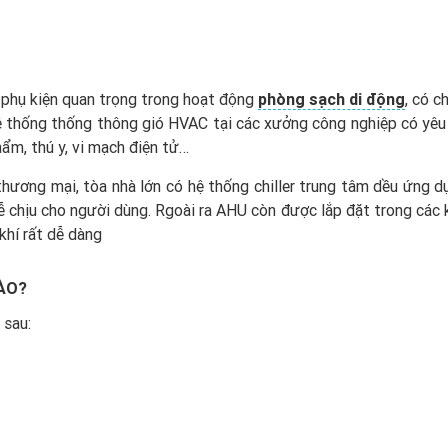
t phụ kiện quan trọng trong hoạt động
phòng sạch di động
, có c
hệ thống thống thông gió HVAC tại các xưởng công nghiệp có yêu
m, thú y, vi mạch điện tử…
thương mại, tòa nhà lớn có hệ thống chiller trung tâm dều ứng 
 chịu cho người dùng. Rgoài ra AHU còn được lắp đặt trong các 
khí rất dễ dàng
ÀO?
 sau: