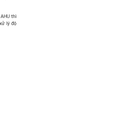
c AHU thì
xử lý độ