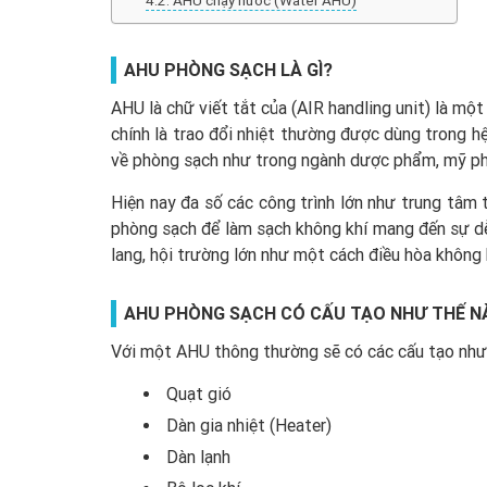
AHU chạy nước (Water AHU)
AHU PHÒNG SẠCH LÀ GÌ?
AHU là chữ viết tắt của (AIR handling unit) là mộ
chính là trao đổi nhiệt thường được dùng trong 
về phòng sạch như trong ngành dược phẩm, mỹ phẩ
Hiện nay đa số các công trình lớn như trung tâm 
phòng sạch để làm sạch không khí mang đến sự dễ
lang, hội trường lớn như một cách điều hòa không 
AHU PHÒNG SẠCH CÓ CẤU TẠO NHƯ THẾ N
Với một AHU thông thường sẽ có các cấu tạo như
Quạt gió
Dàn gia nhiệt (Heater)
Dàn lạnh