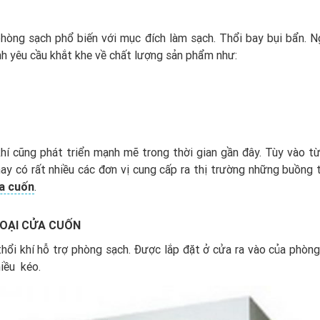
tự
động
Air
phòng sạch phổ biến với mục đích làm sạch. Thổi bay bụi bẩn. N
Shower
nh yêu cầu khắt khe về chất lượng sản phẩm như:
FAS0101AW
số
lượng
 khí cũng phát triển mạnh mẽ trong thời gian gần đây. Tùy vào t
nay có rất nhiều các đơn vị cung cấp ra thị trường những buồng t
ửa cuốn
.
LOẠI CỬA CUỐN
thổi khí hỗ trợ phòng sạch. Được lắp đặt ở cửa ra vào của phòng
iều kéo.