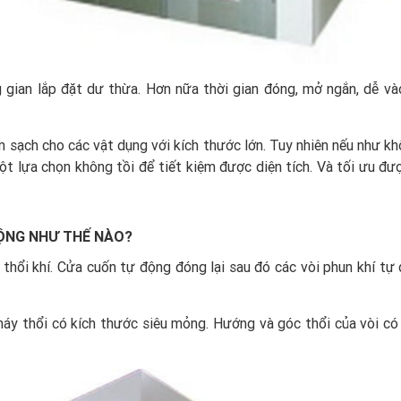
g gian lắp đặt dư thừa. Hơn nữa thời gian đóng, mở ngắn, dễ và
 sạch cho các vật dụng với kích thước lớn. Tuy nhiên nếu như k
ột lựa chọn không tồi để tiết kiệm được diện tích. Và tối ưu đ
ĐỘNG NHƯ THẾ NÀO?
thổi khí. Cửa cuốn tự động đóng lại sau đó các vòi phun khí tự
máy thổi có kích thước siêu mỏng. Hướng và góc thổi của vòi c