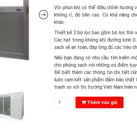
Vòi phun khí có thể điều chỉnh hướng v
không rỉ, độ bền cao. Có khả năng c
khác.
Thiết kế 2 bộ lọc bao gồm bộ lọc thô v
Các hạt trong không khí đường kính 0
sạch sẽ an toàn, đáp ứng đủ các tiêu c
Nếu bạn đang có nhu cầu tìm kiếm mộ
cho phòng sạch với những ưu điểm tuyệt
Để biết thêm các thông tin chi tiết cũ
luôn cam kết sản phẩm đảm bảo chất 
tranh so với thị trường Việt Nam hiện n
Buồng
Thêm vào giỏ
Thổi
Khí
loại
cửa
cuốn