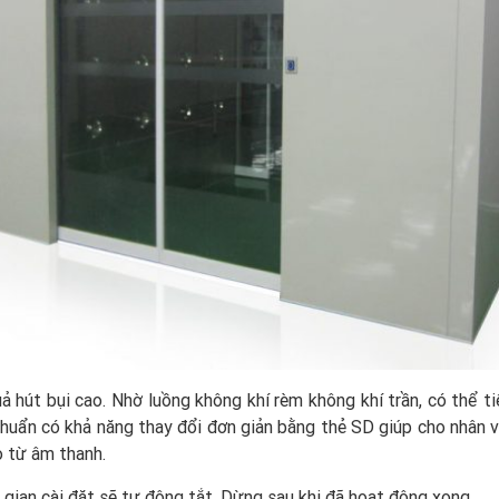
ả hút bụi cao. Nhờ luồng không khí rèm không khí trần, có thể 
chuẩn có khả năng thay đổi đơn giản bằng thẻ SD giúp cho nhân v
o từ âm thanh.
 gian cài đặt sẽ tự động tắt. Dừng sau khi đã hoạt động xong.